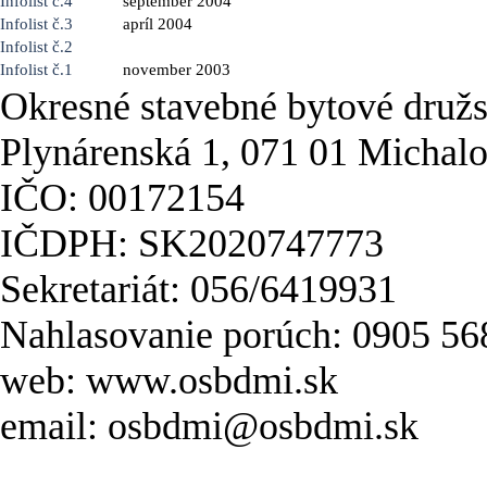
Infolist č.4
september 2004
Infolist č.3
apríl 2004
Infolist č.2
Infolist č.1
november 2003
Okresné stavebné bytové druž
Plynárenská 1, 071 01 Michal
IČO: 00172154
IČDPH: SK2020747773
Sekretariát: 056/6419931
Nahlasovanie porúch: 0905 56
web: www.osbdmi.sk
email: osbdmi@osbdmi.sk