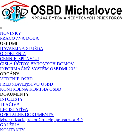
×
NOVINKY
PRACOVNÁ DOBA
OSBDMI
HAVARIJNÁ SLUŽBA
ODDELENIA
CENNÍK SPRÁVCU
ČÍSLA ÚČTOV BYTOVÝCH DOMOV
INFORMAČNÝ SYSTÉM OSBDMI 2021
ORGÁNY
VEDENIE OSBD
PREDSTAVENSTVO OSBD
KONTROLNÁ KOMISIA OSBD
DOKUMENTY
INFOLISTY
TLAČIVÁ
LEGISLATÍVA
OFICIÁLNE DOKUMENTY
Modernizácie, rekonštrukcie, prevádzka BD
GALÉRIA
KONTAKTY